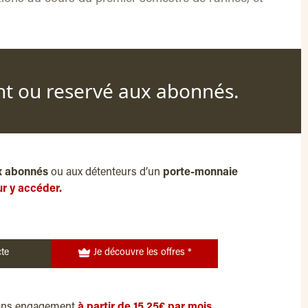
nt ou reservé aux abonnés.
x abonnés
ou aux détenteurs d’un
porte-monnaie
r y accéder.
te
Je découvre les offres *
ans engagement
à partir de 15,25€ par mois.