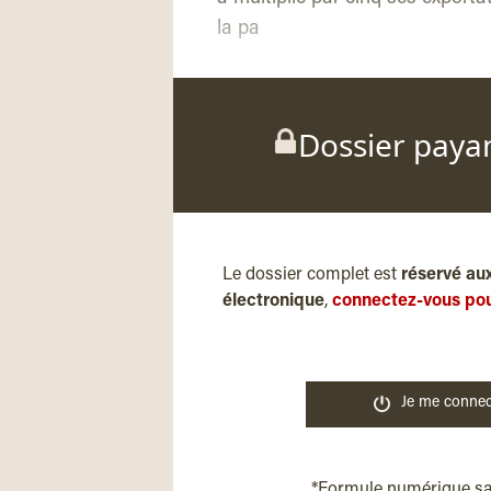
la pa
Dossier paya
Le dossier complet est
réservé au
électronique
,
connectez-vous pou
Je me connec
*Formule numérique s