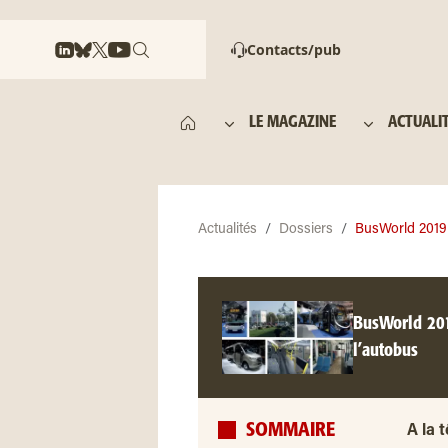
Contacts/pub
LE MAGAZINE
ACTUALI
Actualités
Dossiers
BusWorld 2019 
BusWorld 201
l’autobus
SOMMAIRE
A la t