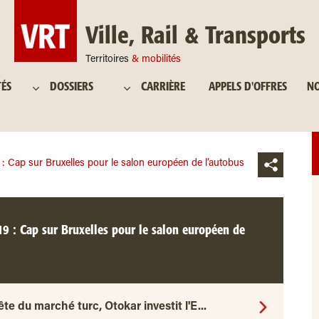
Ville, Rail & Transports
Territoires
& mobilités
TÉS
DOSSIERS
CARRIÈRE
APPELS D'OFFRES
NO
: Cap sur Bruxelles pour le salon européen de l’autobus
9 : Cap sur Bruxelles pour le salon européen de
ête du marché turc, Otokar investit l'E...