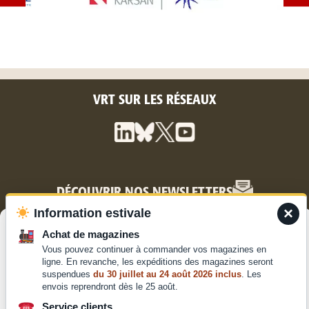
VRT SUR LES RÉSEAUX
DÉCOUVRIR NOS NEWSLETTERS
×
Information estivale
Gérer le consentement
Achat de magazines
Vous pouvez continuer à commander vos magazines en
Pour offrir les meilleures expériences, nous utilisons des technologies
Annoncez sur VRT
ligne. En revanche, les expéditions des magazines seront
telles que les cookies pour stocker et/ou accéder aux informations des
suspendues
du 30 juillet au 24 août 2026 inclus
. Les
appareils. Le fait de consentir à ces technologies nous permettra de
envois reprendront dès le 25 août.
traiter des données telles que le comportement de navigation ou les ID
uniques sur ce site. Le fait de ne pas consentir ou de retirer son
Service clients