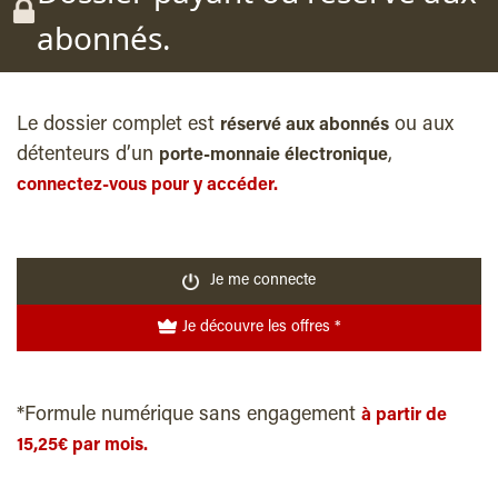
abonnés.
Le dossier complet est
ou aux
réservé aux abonnés
détenteurs d’un
,
porte-monnaie électronique
connectez-vous pour y accéder.
Je me connecte
Je découvre les offres *
*Formule numérique sans engagement
à partir de
15,25€ par mois.