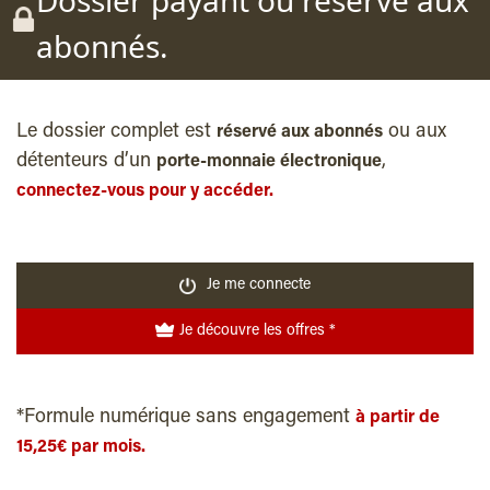
Dossier payant ou reservé aux
abonnés.
Le dossier complet est
ou aux
réservé aux abonnés
détenteurs d’un
,
porte-monnaie électronique
connectez-vous pour y accéder.
Je me connecte
Je découvre les offres *
*Formule numérique sans engagement
à partir de
15,25€ par mois.