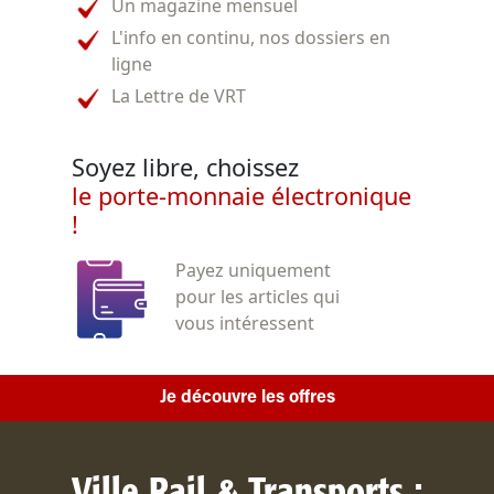
Un magazine mensuel
L'info en continu, nos dossiers en
ligne
La Lettre de VRT
Soyez libre, choissez
le porte-monnaie électronique
!
Payez uniquement
pour les articles qui
vous intéressent
Je découvre les offres
Ville Rail & Transports :