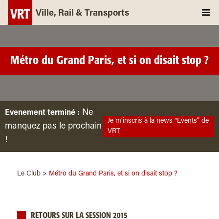
Ville, Rail & Transports
Métro du Grand Paris, et si on disait stop ?
Ne
Evenement terminé :
Je m’inscris à la news “Events” de
manquez pas le prochain
VRT
!
Le Club
>
Métro du Grand Paris, et si on disait stop ?
RETOURS SUR LA SESSION 2015