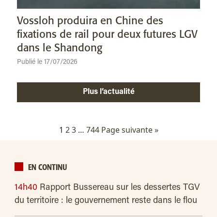
Vossloh produira en Chine des
fixations de rail pour deux futures LGV
dans le Shandong
Publié le 17/07/2026
Plus l’actualité
Pagination
1
2
3
…
744
Page suivante »
des
publications
EN CONTINU
14h40
Rapport Bussereau sur les dessertes TGV
du territoire : le gouvernement reste dans le flou