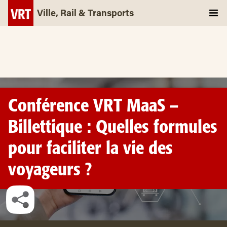
Ville, Rail & Transports
Conférence VRT MaaS –
Billettique : Quelles formules
pour faciliter la vie des
voyageurs ?