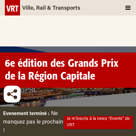
Ville, Rail & Transports
6e édition des Grands Prix
de la Région Capitale
Ne
Evenement terminé :
Je m’inscris à la news “Events” de
manquez pas le prochain
VRT
!