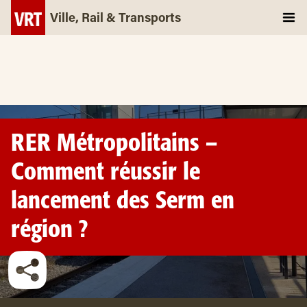
Ville, Rail & Transports
RER Métropolitains –
Comment réussir le
lancement des Serm en
région ?