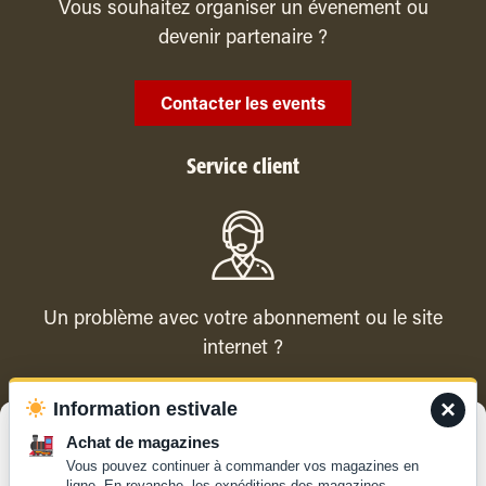
Vous souhaitez organiser un évenement ou
devenir partenaire ?
Contacter les events
Service client
Un problème avec votre abonnement ou le site
internet ?
×
Information estivale
Contacter le service client
Gérer le consentement
Achat de magazines
Vous pouvez continuer à commander vos magazines en
Pour offrir les meilleures expériences, nous utilisons des technologies
ligne. En revanche, les expéditions des magazines