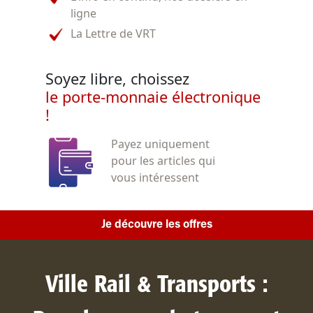
ligne
La Lettre de VRT
Soyez libre, choissez
le porte-monnaie électronique
!
Payez uniquement
pour les articles qui
vous intéressent
Je découvre les offres
Ville Rail & Transports :