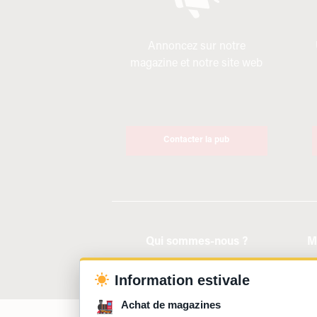
Annoncez sur notre
magazine et notre site web
Contacter la pub
Qui sommes-nous ?
M
Information estivale
Achat de magazines