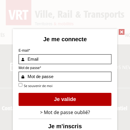
Ville, Rail & Transports
Territoires
& mobilités
TÉS
DOSSIERS
CARRIÈRE
APPELS D'OFFRES
NO
Je me connecte
E-mail*
DÉCOUVRIR NOS NE
Mot de passe*
Se souvenir de moi
Je valide
Contactez la rédaction
Service événementiel
> Mot de passe oublié?
Je m'inscris