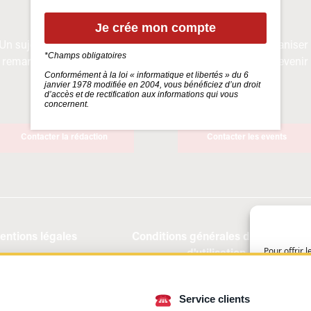
Je crée mon compte
Un sujet à proposer ou une
Vous souhaitez organiser
*Champs obligatoires
remarque sur nos articles
un évenement ou devenir
Conformément à la loi « informatique et libertés » du 6
?
partenaire ?
janvier 1978 modifiée en 2004, vous bénéficiez d’un droit
d’accès et de rectification aux informations qui vous
concernent.
Contacter la rédaction
Contacter les events
entions légales
Conditions générales de vente et
Pour offrir 
d'utilisation
cookies pour
à ces techn
de navigatio
Service clients
consentement