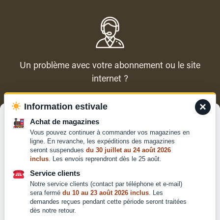
Un problème avec votre abonnement ou le site
internet ?
×
Information estivale
Contacter le service client
Gérer le consentement
Achat de magazines
Vous pouvez continuer à commander vos magazines en
Pour offrir les meilleures expériences, nous utilisons des technologies
ligne. En revanche, les expéditions des magazines
telles que les cookies pour stocker et/ou accéder aux informations des
seront suspendues
du 30 juillet au 24 août 2026
appareils. Le fait de consentir à ces technologies nous permettra de
inclus
. Les envois reprendront dès le 25 août.
traiter des données telles que le comportement de navigation ou les ID
Qui sommes-nous ?
uniques sur ce site. Le fait de ne pas consentir ou de retirer son
Service clients
Mentions légales
consentement peut avoir un effet négatif sur certaines caractéristiques
Notre service clients (contact par téléphone et e-mail)
et fonctions.
Conditions générales de
sera fermé
du 10 au 23 août 2026 inclus
. Les
demandes reçues pendant cette période seront traitées
vente et d'utilisation
dès notre retour.
Politique de