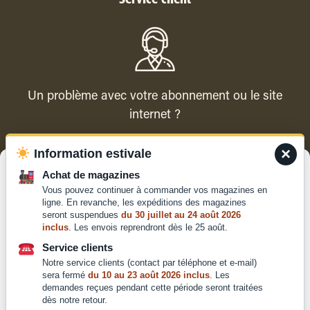
Un problème avec votre abonnement ou le site
internet ?
×
Information estivale
Contacter le service client
Gérer le consentement
Achat de magazines
Vous pouvez continuer à commander vos magazines en
Pour offrir les meilleures expériences, nous utilisons des technologies
ligne. En revanche, les expéditions des magazines
telles que les cookies pour stocker et/ou accéder aux informations des
seront suspendues
du 30 juillet au 24 août 2026
appareils. Le fait de consentir à ces technologies nous permettra de
inclus
. Les envois reprendront dès le 25 août.
traiter des données telles que le comportement de navigation ou les ID
Qui sommes-nous ?
uniques sur ce site. Le fait de ne pas consentir ou de retirer son
Service clients
Mentions légales
consentement peut avoir un effet négatif sur certaines caractéristiques
Notre service clients (contact par téléphone et e-mail)
et fonctions.
Conditions générales de
sera fermé
du 10 au 23 août 2026 inclus
. Les
demandes reçues pendant cette période seront traitées
vente et d'utilisation
dès notre retour.
Politique de