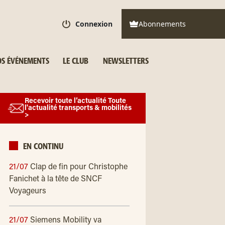
Connexion
Abonnements
S ÉVÉNEMENTS
LE CLUB
NEWSLETTERS
Recevoir toute l’actualité Toute
l'actualité transports & mobilités
>
EN CONTINU
21/07
Clap de fin pour Christophe
Fanichet à la tête de SNCF
Voyageurs
21/07
Siemens Mobility va