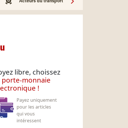
Acteurs du transport
nu
oyez libre, choissez
e porte-monnaie
lectronique !
Payez uniquement
pour les articles
qui vous
intéressent