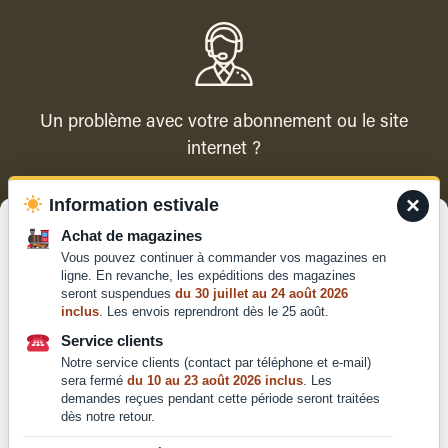
Un problème avec votre abonnement ou le site
internet ?
×
Information estivale
Contacter le service client
Gérer le consentement
Achat de magazines
Vous pouvez continuer à commander vos magazines en
Pour offrir les meilleures expériences, nous utilisons des technologies
ligne. En revanche, les expéditions des magazines
telles que les cookies pour stocker et/ou accéder aux informations des
seront suspendues
du 30 juillet au 24 août 2026
appareils. Le fait de consentir à ces technologies nous permettra de
inclus
. Les envois reprendront dès le 25 août.
traiter des données telles que le comportement de navigation ou les ID
Qui sommes-nous ?
uniques sur ce site. Le fait de ne pas consentir ou de retirer son
Service clients
Mentions légales
consentement peut avoir un effet négatif sur certaines caractéristiques
Notre service clients (contact par téléphone et e-mail)
et fonctions.
Conditions générales de
sera fermé
du 10 au 23 août 2026 inclus
. Les
demandes reçues pendant cette période seront traitées
vente et d'utilisation
dès notre retour.
Politique de
Accepter
confidentialité