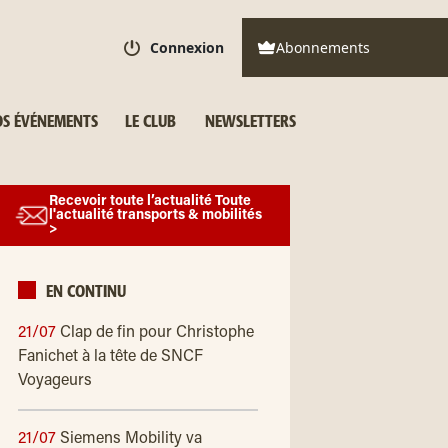
Connexion
Abonnements
S ÉVÉNEMENTS
LE CLUB
NEWSLETTERS
Recevoir toute l’actualité Toute
l'actualité transports & mobilités
>
EN CONTINU
21/07
Clap de fin pour Christophe
Fanichet à la tête de SNCF
Voyageurs
21/07
Siemens Mobility va