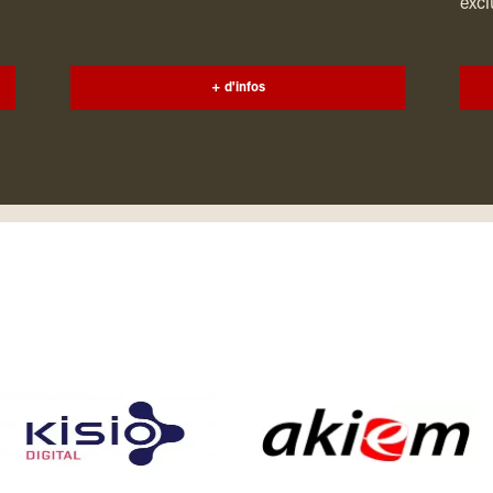
excl
+ d'infos