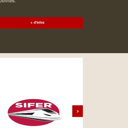
usivités.
+ d'infos