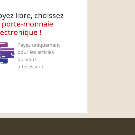
oyez libre, choissez
e porte-monnaie
lectronique !
Payez uniquement
pour les articles
qui vous
intéressent