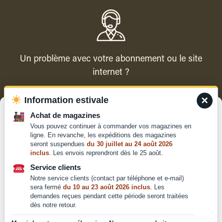
Un problème avec votre abonnement ou le site
internet ?
×
Information estivale
Contacter le service client
Gérer le consentement
Achat de magazines
Vous pouvez continuer à commander vos magazines en
Pour offrir les meilleures expériences, nous utilisons des technologies
ligne. En revanche, les expéditions des magazines
telles que les cookies pour stocker et/ou accéder aux informations des
seront suspendues
du 30 juillet au 24 août 2026
appareils. Le fait de consentir à ces technologies nous permettra de
inclus
. Les envois reprendront dès le 25 août.
traiter des données telles que le comportement de navigation ou les ID
Qui sommes-nous ?
uniques sur ce site. Le fait de ne pas consentir ou de retirer son
Service clients
Mentions légales
consentement peut avoir un effet négatif sur certaines caractéristiques
Notre service clients (contact par téléphone et e-mail)
et fonctions.
Conditions générales de
sera fermé
du 10 au 23 août 2026 inclus
. Les
demandes reçues pendant cette période seront traitées
vente et d'utilisation
dès notre retour.
Politique de
Accepter
confidentialité