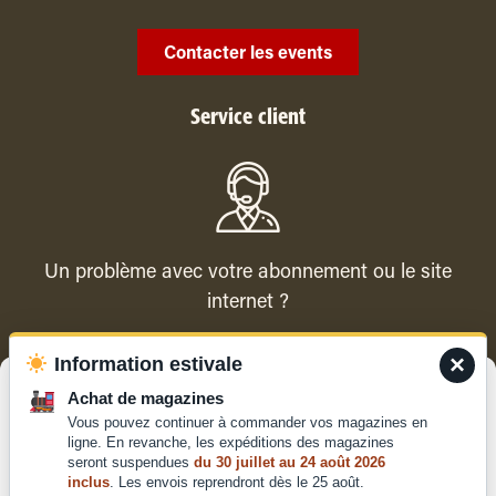
Contacter les events
Service client
Un problème avec votre abonnement ou le site
internet ?
×
Information estivale
Contacter le service client
Gérer le consentement
Achat de magazines
Vous pouvez continuer à commander vos magazines en
Pour offrir les meilleures expériences, nous utilisons des technologies
ligne. En revanche, les expéditions des magazines
telles que les cookies pour stocker et/ou accéder aux informations des
seront suspendues
du 30 juillet au 24 août 2026
appareils. Le fait de consentir à ces technologies nous permettra de
inclus
. Les envois reprendront dès le 25 août.
traiter des données telles que le comportement de navigation ou les ID