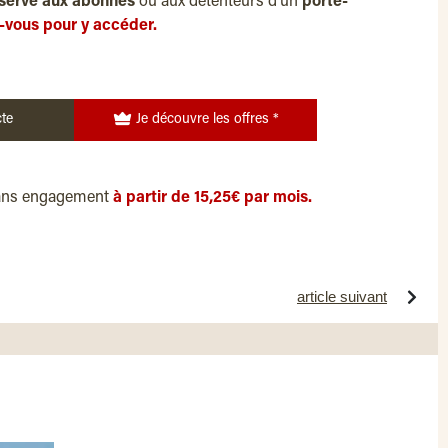
servé aux abonnés
ou aux détenteurs d’un
porte-
-vous pour y accéder.
te
Je découvre les offres *
ans engagement
à partir de 15,25€ par mois.
article suivant