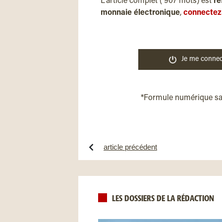
L'article complet ( 907 mots) est
ré
monnaie électronique
,
connectez
Je me connec
*Formule numérique s
article précédent
LES DOSSIERS DE LA RÉDACTION