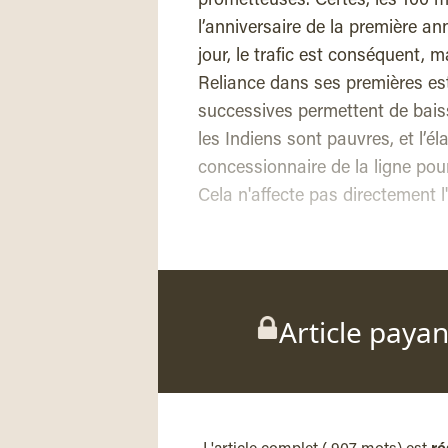
prometteuses. Certes, les 100 m
l’anniversaire de la première a
jour, le trafic est conséquent, 
Reliance dans ses premières es
successives permettent de baisse
les Indiens sont pauvres, et l’él
concessionnaire de la ligne pou
Cela n'affecte pas directement l'
Article paya