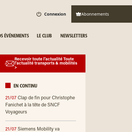
Connexion
Abonnements
S ÉVÉNEMENTS
LE CLUB
NEWSLETTERS
Recevoir toute l’actualité Toute
l'actualité transports & mobilités
>
EN CONTINU
21/07
Clap de fin pour Christophe
Fanichet à la tête de SNCF
Voyageurs
21/07
Siemens Mobility va