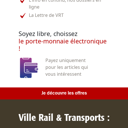
L'info en continu, nos dossiers en
ligne
La Lettre de VRT
Soyez libre, choissez
le porte-monnaie électronique
!
Payez uniquement
pour les articles qui
vous intéressent
Je découvre les offres
Ville Rail & Transports :