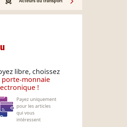
Acteurs du transport
nu
oyez libre, choissez
e porte-monnaie
lectronique !
Payez uniquement
pour les articles
qui vous
intéressent