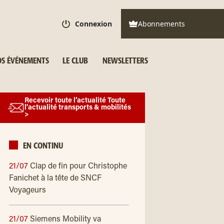
Connexion
Abonnements
S ÉVÉNEMENTS
LE CLUB
NEWSLETTERS
Recevoir toute l’actualité Toute
l'actualité transports & mobilités
>
EN CONTINU
21/07
Clap de fin pour Christophe
Fanichet à la tête de SNCF
Voyageurs
21/07
Siemens Mobility va