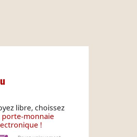
nu
oyez libre, choissez
e porte-monnaie
lectronique !