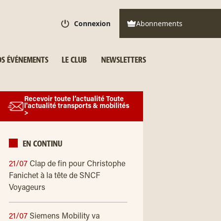
Connexion
Abonnements
S ÉVÉNEMENTS
LE CLUB
NEWSLETTERS
Recevoir toute l’actualité Toute
l'actualité transports & mobilités
>
EN CONTINU
21/07
Clap de fin pour Christophe
Fanichet à la tête de SNCF
Voyageurs
21/07
Siemens Mobility va