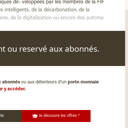
niques dé- veloppées par les membres de la FIF
intelligents, de la décarbonation, de la
ures, de la digitalisation ou encore des automa
nt ou reservé aux abonnés.
x abonnés
ou aux détenteurs d’un
porte-monnaie
r y accéder.
te
Je découvre les offres *