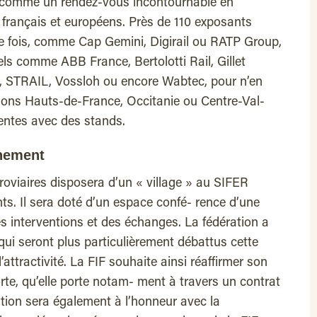
nc comme un rendez-vous incontournable en
s français et européens. Près de 110 exposants
re fois, comme Cap Gemini, Digirail ou RATP Group,
els comme ABB France, Bertolotti Rail, Gillet
, STRAIL, Vossloh ou encore Wabtec, pour n’en
gions Hauts-de-France, Occitanie ou Centre-Val-
entes avec des stands.
énement
roviaires disposera d’un « village » au SIFER
ts. Il sera doté d’un espace confé- rence d’une
s interventions et des échanges. La fédération a
 qui seront plus particulièrement débattus cette
 l’attractivité. La FIF souhaite ainsi réaffirmer son
rte, qu’elle porte notam- ment à travers un contrat
ation sera également à l’honneur avec la