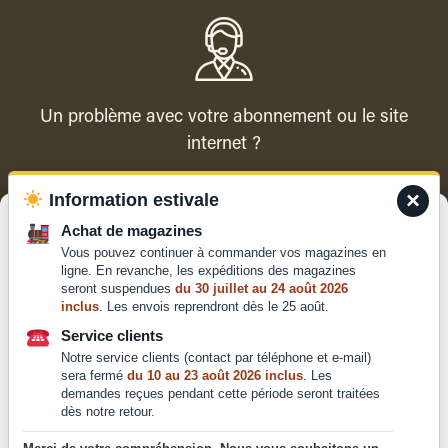
Un problème avec votre abonnement ou le site
internet ?
×
Information estivale
Contacter le service client
Gérer le consentement
Achat de magazines
Vous pouvez continuer à commander vos magazines en
Pour offrir les meilleures expériences, nous utilisons des technologies
ligne. En revanche, les expéditions des magazines
telles que les cookies pour stocker et/ou accéder aux informations des
seront suspendues
du 30 juillet au 24 août 2026
appareils. Le fait de consentir à ces technologies nous permettra de
inclus
. Les envois reprendront dès le 25 août.
traiter des données telles que le comportement de navigation ou les ID
Qui sommes-nous ?
uniques sur ce site. Le fait de ne pas consentir ou de retirer son
Service clients
Mentions légales
consentement peut avoir un effet négatif sur certaines caractéristiques
Notre service clients (contact par téléphone et e-mail)
et fonctions.
Conditions générales de
sera fermé
du 10 au 23 août 2026 inclus
. Les
vente et d'utilisation
demandes reçues pendant cette période seront traitées
dès notre retour.
Politique de
Accepter
confidentialité