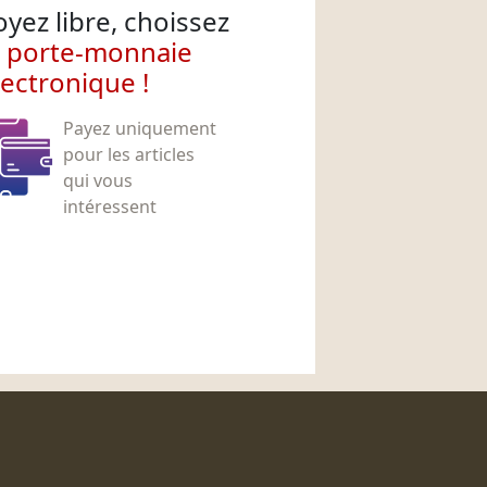
oyez libre, choissez
e porte-monnaie
lectronique !
Payez uniquement
pour les articles
qui vous
intéressent