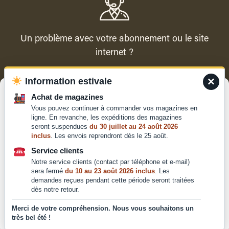
Un problème avec votre abonnement ou le site
internet ?
×
Information estivale
Contacter le service client
Gérer le consentement
Achat de magazines
Vous pouvez continuer à commander vos magazines en
Pour offrir les meilleures expériences, nous utilisons des technologies
ligne. En revanche, les expéditions des magazines
telles que les cookies pour stocker et/ou accéder aux informations des
seront suspendues
du 30 juillet au 24 août 2026
appareils. Le fait de consentir à ces technologies nous permettra de
inclus
. Les envois reprendront dès le 25 août.
traiter des données telles que le comportement de navigation ou les ID
Qui sommes-nous ?
uniques sur ce site. Le fait de ne pas consentir ou de retirer son
Service clients
Mentions légales
consentement peut avoir un effet négatif sur certaines caractéristiques
Notre service clients (contact par téléphone et e-mail)
et fonctions.
Conditions générales de
sera fermé
du 10 au 23 août 2026 inclus
. Les
vente et d'utilisation
demandes reçues pendant cette période seront traitées
dès notre retour.
Politique de
Accepter
confidentialité
Merci de votre compréhension. Nous vous souhaitons un
très bel été !
Déclaration de confidentialité