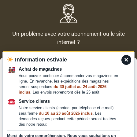
Un problème avec votre abonnement ou le site
internet ?
×
Information estivale
Contacter le service client
Gérer le consentement
Achat de magazines
Vous pouvez continuer à commander vos magazines en
Pour offrir les meilleures expériences, nous utilisons des technologies
ligne. En revanche, les expéditions des magazines
telles que les cookies pour stocker et/ou accéder aux informations des
seront suspendues
du 30 juillet au 24 août 2026
appareils. Le fait de consentir à ces technologies nous permettra de
inclus
. Les envois reprendront dès le 25 août.
traiter des données telles que le comportement de navigation ou les ID
Qui sommes-nous ?
uniques sur ce site. Le fait de ne pas consentir ou de retirer son
Service clients
Mentions légales
consentement peut avoir un effet négatif sur certaines caractéristiques
Notre service clients (contact par téléphone et e-mail)
et fonctions.
Conditions générales de
sera fermé
du 10 au 23 août 2026 inclus
. Les
vente et d'utilisation
demandes reçues pendant cette période seront traitées
dès notre retour.
Politique de
Accepter
confidentialité
Merci de votre compréhension. Nous vous souhaitons un