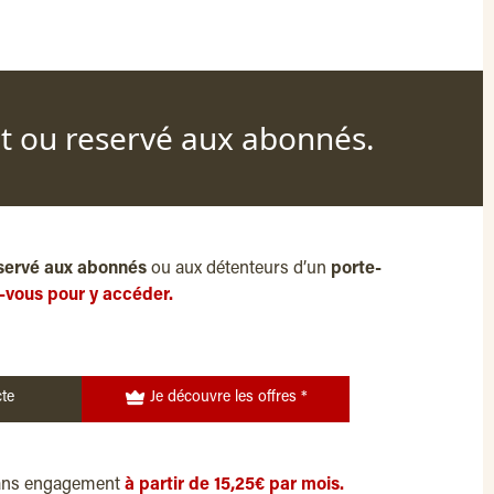
nt ou reservé aux abonnés.
servé aux abonnés
ou aux détenteurs d’un
porte-
-vous pour y accéder.
te
Je découvre les offres *
ans engagement
à partir de 15,25€ par mois.