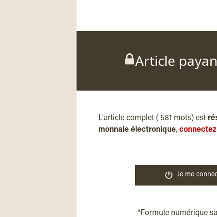
Article paya
L'article complet ( 581 mots) est
ré
monnaie électronique
,
connectez
Je me connec
*Formule numérique s