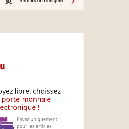
Acteurs du transport
nu
oyez libre, choissez
e porte-monnaie
lectronique !
Payez uniquement
pour les articles