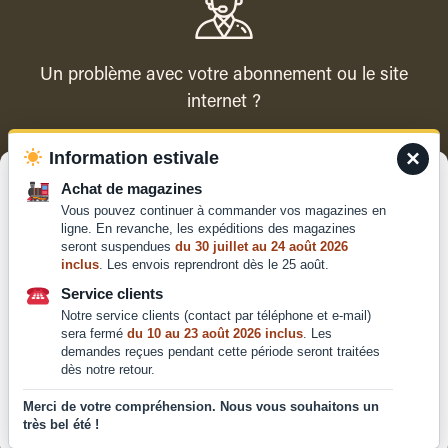
Un problème avec votre abonnement ou le site
internet ?
×
Information estivale
Contacter le service client
Gérer le consentement
Achat de magazines
Vous pouvez continuer à commander vos magazines en
Pour offrir les meilleures expériences, nous utilisons des technologies
ligne. En revanche, les expéditions des magazines
telles que les cookies pour stocker et/ou accéder aux informations des
seront suspendues
du 30 juillet au 24 août 2026
appareils. Le fait de consentir à ces technologies nous permettra de
inclus
. Les envois reprendront dès le 25 août.
traiter des données telles que le comportement de navigation ou les ID
Qui sommes-nous ?
uniques sur ce site. Le fait de ne pas consentir ou de retirer son
Service clients
Mentions légales
consentement peut avoir un effet négatif sur certaines caractéristiques
Notre service clients (contact par téléphone et e-mail)
et fonctions.
Conditions générales de
sera fermé
du 10 au 23 août 2026 inclus
. Les
demandes reçues pendant cette période seront traitées
vente et d'utilisation
dès notre retour.
Politique de
Accepter
confidentialité
Merci de votre compréhension. Nous vous souhaitons un
très bel été !
Déclaration de confidentialité