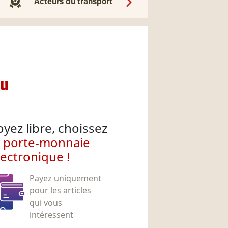
Acteurs du transport
nu
oyez libre, choissez
e porte-monnaie
lectronique !
Payez uniquement
pour les articles
qui vous
intéressent