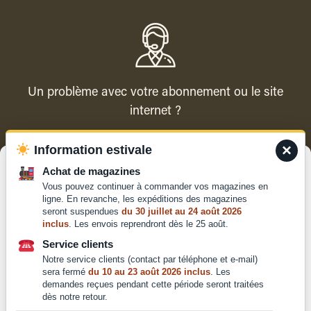
Un problème avec votre abonnement ou le site
internet ?
×
Information estivale
Contacter le service client
Gérer le consentement
Achat de magazines
Vous pouvez continuer à commander vos magazines en
Pour offrir les meilleures expériences, nous utilisons des technologies
ligne. En revanche, les expéditions des magazines
telles que les cookies pour stocker et/ou accéder aux informations des
seront suspendues
du 30 juillet au 24 août 2026
appareils. Le fait de consentir à ces technologies nous permettra de
inclus
. Les envois reprendront dès le 25 août.
traiter des données telles que le comportement de navigation ou les ID
Qui sommes-nous ?
uniques sur ce site. Le fait de ne pas consentir ou de retirer son
Service clients
Mentions légales
consentement peut avoir un effet négatif sur certaines caractéristiques
Notre service clients (contact par téléphone et e-mail)
et fonctions.
Conditions générales de
sera fermé
du 10 au 23 août 2026 inclus
. Les
vente et d'utilisation
demandes reçues pendant cette période seront traitées
dès notre retour.
Politique de