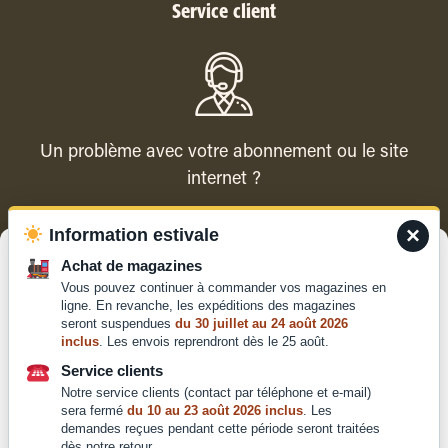
Service client
Un problème avec votre abonnement ou le site
internet ?
×
Information estivale
Contacter le service client
Gérer le consentement
Achat de magazines
Vous pouvez continuer à commander vos magazines en
Pour offrir les meilleures expériences, nous utilisons des technologies
ligne. En revanche, les expéditions des magazines
telles que les cookies pour stocker et/ou accéder aux informations des
seront suspendues
du 30 juillet au 24 août 2026
appareils. Le fait de consentir à ces technologies nous permettra de
inclus
. Les envois reprendront dès le 25 août.
traiter des données telles que le comportement de navigation ou les ID
Qui sommes-nous ?
uniques sur ce site. Le fait de ne pas consentir ou de retirer son
Service clients
Mentions légales
consentement peut avoir un effet négatif sur certaines caractéristiques
Notre service clients (contact par téléphone et e-mail)
et fonctions.
Conditions générales de
sera fermé
du 10 au 23 août 2026 inclus
. Les
demandes reçues pendant cette période seront traitées
vente et d'utilisation
dès notre retour.