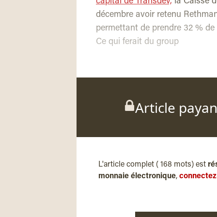
capital de Transdev,
la Caisse d
décembre avoir retenu Rethmann
permettant de prendre 32 % de p
Ce qui ferait du group
Article paya
L'article complet ( 168 mots) est
ré
monnaie électronique
,
connectez