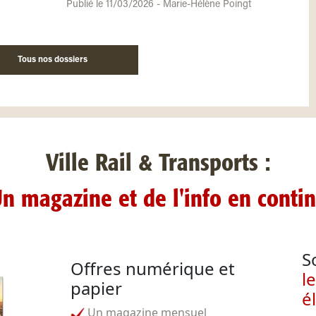
Publié le 11/03/2026 - Marie-Hélène Poingt
Tous nos dossiers
Ville Rail & Transports :
n magazine et de l'info en conti
S
Offres numérique et
l
papier
é
Un magazine mensuel