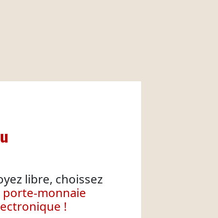
nu
oyez libre, choissez
e porte-monnaie
lectronique !