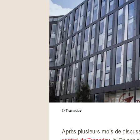
©
Transdev
Après plusieurs mois de discuss