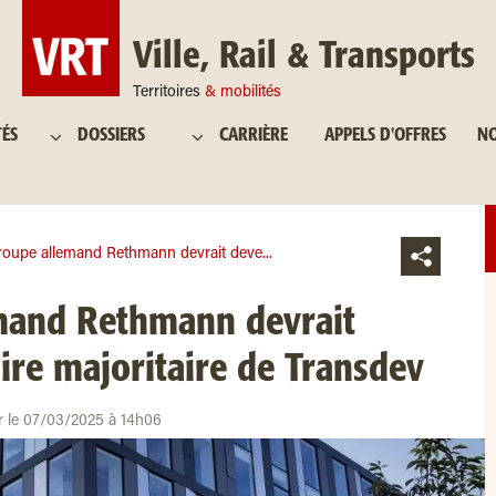
Ville, Rail & Transports
Territoires
& mobilités
TÉS
DOSSIERS
CARRIÈRE
APPELS D'OFFRES
NO
roupe allemand Rethmann devrait deve...
mand Rethmann devrait
aire majoritaire de Transdev
ur le 07/03/2025 à 14h06