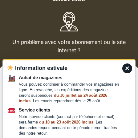
Un problème avec votre abonnement ou le site
internet ?
×
Information estivale
Contacter le service client
Gérer le consentement
Achat de magazines
Vous pouvez continuer à commander vos magazines en
Pour offrir les meilleures expériences, nous utilisons des technologies
ligne. En revanche, les expéditions des magazines
telles que les cookies pour stocker et/ou accéder aux informations des
seront suspendues
du 30 juillet au 24 août 2026
appareils. Le fait de consentir à ces technologies nous permettra de
inclus
. Les envois reprendront dès le 25 août.
traiter des données telles que le comportement de navigation ou les ID
Qui sommes-nous ?
uniques sur ce site. Le fait de ne pas consentir ou de retirer son
Service clients
Mentions légales
consentement peut avoir un effet négatif sur certaines caractéristiques
Notre service clients (contact par téléphone et e-mail)
et fonctions.
Conditions générales de
sera fermé
du 10 au 23 août 2026 inclus
. Les
vente et d'utilisation
demandes reçues pendant cette période seront traitées
dès notre retour.
Politique de