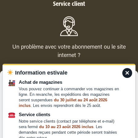
Service client
Un problème avec votre abonnement ou le site
internet ?
×
Information estivale
Contacter le service client
Gérer le consentement
Achat de magazines
Vous pouvez continuer à commander vos magazines en
Pour offrir les meilleures expériences, nous utilisons des technologies
ligne. En revanche, les expéditions des magazines
telles que les cookies pour stocker et/ou accéder aux informations des
seront suspendues
du 30 juillet au 24 août 2026
appareils. Le fait de consentir à ces technologies nous permettra de
inclus
. Les envois reprendront dès le 25 août.
traiter des données telles que le comportement de navigation ou les ID
Qui sommes-nous ?
uniques sur ce site. Le fait de ne pas consentir ou de retirer son
Service clients
Mentions légales
consentement peut avoir un effet négatif sur certaines caractéristiques
Notre service clients (contact par téléphone et e-mail)
et fonctions.
Conditions générales de
sera fermé
du 10 au 23 août 2026 inclus
. Les
demandes reçues pendant cette période seront traitées
vente et d'utilisation
dès notre retour.