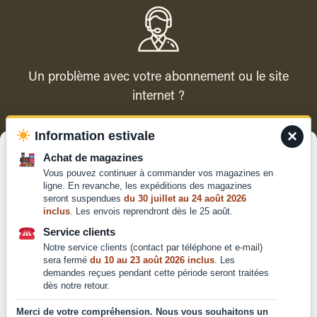
Un problème avec votre abonnement ou le site
internet ?
×
Information estivale
Contacter le service client
Gérer le consentement
Achat de magazines
Vous pouvez continuer à commander vos magazines en
Pour offrir les meilleures expériences, nous utilisons des technologies
ligne. En revanche, les expéditions des magazines
telles que les cookies pour stocker et/ou accéder aux informations des
seront suspendues
du 30 juillet au 24 août 2026
appareils. Le fait de consentir à ces technologies nous permettra de
inclus
. Les envois reprendront dès le 25 août.
traiter des données telles que le comportement de navigation ou les ID
Qui sommes-nous ?
uniques sur ce site. Le fait de ne pas consentir ou de retirer son
Service clients
Mentions légales
consentement peut avoir un effet négatif sur certaines caractéristiques
Notre service clients (contact par téléphone et e-mail)
et fonctions.
Conditions générales de
sera fermé
du 10 au 23 août 2026 inclus
. Les
demandes reçues pendant cette période seront traitées
vente et d'utilisation
dès notre retour.
Politique de
Accepter
confidentialité
Merci de votre compréhension. Nous vous souhaitons un