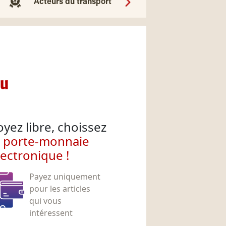
Acteurs du transport
nu
oyez libre, choissez
e porte-monnaie
lectronique !
Payez uniquement
pour les articles
qui vous
intéressent