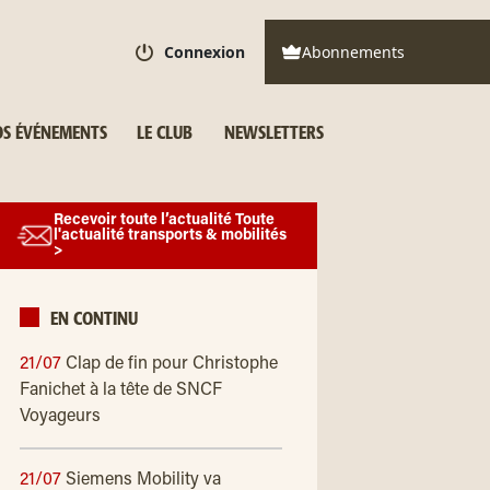
Connexion
Abonnements
S ÉVÉNEMENTS
LE CLUB
NEWSLETTERS
Recevoir toute l’actualité Toute
l'actualité transports & mobilités
>
EN CONTINU
21/07
Clap de fin pour Christophe
Fanichet à la tête de SNCF
Voyageurs
21/07
Siemens Mobility va