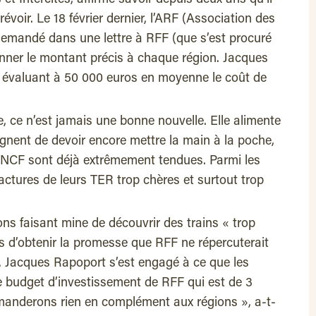
t Intercités, affirme savoir depuis deux ans qu’il
oir. Le 18 février dernier, l’ARF (Association des
 demandé dans une lettre à RFF (que s’est procuré
donner le montant précis à chaque région. Jacques
 évaluant à 50 000 euros en moyenne le coût de
, ce n’est jamais une bonne nouvelle. Elle alimente
ignent de devoir encore mettre la main à la poche,
 SNCF sont déjà extrêmement tendues. Parmi les
 factures de leurs TER trop chères et surtout trop
s faisant mine de découvrir des trains « trop
is d’obtenir la promesse que RFF ne répercuterait
. Jacques Rapoport s’est engagé à ce que les
e budget d’investissement de RFF qui est de 3
emanderons rien en complément aux régions », a-t-