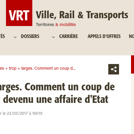
Ville, Rail & Transports
Territoires
& mobilités
TÉS
DOSSIERS
CARRIÈRE
APPELS D'OFFRES
NO
s « trop » larges. Comment un coup d...
arges. Comment un coup de
t devenu une affaire d'Etat
ur le 23/05/2017 à 16h19