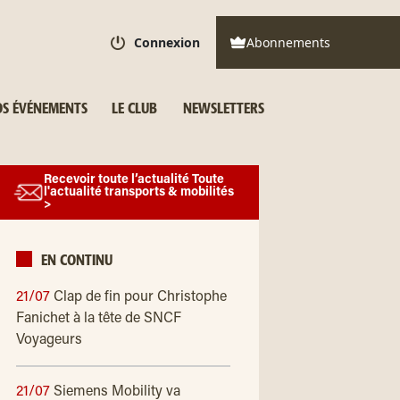
Connexion
Abonnements
S ÉVÉNEMENTS
LE CLUB
NEWSLETTERS
Recevoir toute l’actualité Toute
l'actualité transports & mobilités
>
EN CONTINU
21/07
Clap de fin pour Christophe
Fanichet à la tête de SNCF
Voyageurs
21/07
Siemens Mobility va