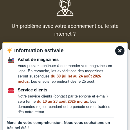
Un problème avec votre abonnement ou le site
internet ?
×
Information estivale
Contacter le service client
Gérer le consentement
Achat de magazines
Vous pouvez continuer à commander vos magazines en
Pour offrir les meilleures expériences, nous utilisons des technologies
ligne. En revanche, les expéditions des magazines
telles que les cookies pour stocker et/ou accéder aux informations des
seront suspendues
du 30 juillet au 24 août 2026
appareils. Le fait de consentir à ces technologies nous permettra de
inclus
. Les envois reprendront dès le 25 août.
traiter des données telles que le comportement de navigation ou les ID
Qui sommes-nous ?
uniques sur ce site. Le fait de ne pas consentir ou de retirer son
Service clients
Mentions légales
consentement peut avoir un effet négatif sur certaines caractéristiques
Notre service clients (contact par téléphone et e-mail)
et fonctions.
Conditions générales de
sera fermé
du 10 au 23 août 2026 inclus
. Les
demandes reçues pendant cette période seront traitées
vente et d'utilisation
dès notre retour.
Politique de
Accepter
confidentialité
Merci de votre compréhension. Nous vous souhaitons un
très bel été !