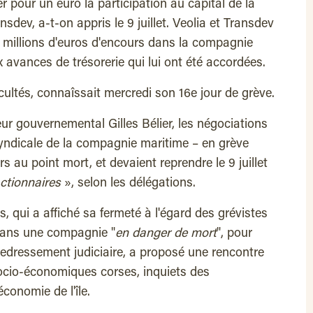
r pour un euro la participation au capital de la
sdev, a-t-on appris le 9 juillet. Veolia et Transdev
 millions d'euros d'encours dans la compagnie
 avances de trésorerie qui lui ont été accordées.
cultés, connaîssait mercredi son 16e jour de grève.
r gouvernemental Gilles Bélier, les négociations
ersyndicale de la compagnie maritime – en grève
rs au point mort, et devaient reprendre le 9 juillet
ctionnaires
», selon les délégations.
, qui a affiché sa fermeté à l'égard des grévistes
 dans une compagnie "
en danger de mort
", pour
 redressement judiciaire, a proposé une rencontre
ocio-économiques corses, inquiets des
économie de l'île.