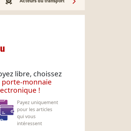
Acteurs du transport
nu
oyez libre, choissez
e porte-monnaie
lectronique !
Payez uniquement
pour les articles
qui vous
intéressent