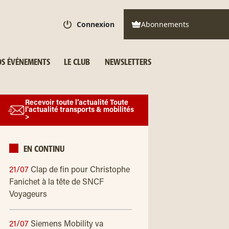
Connexion
Abonnements
S ÉVÉNEMENTS
LE CLUB
NEWSLETTERS
Recevoir toute l’actualité Toute
l'actualité transports & mobilités
>
EN CONTINU
21/07
Clap de fin pour Christophe
Fanichet à la tête de SNCF
Voyageurs
21/07
Siemens Mobility va