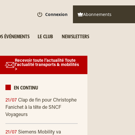
Connexion
Abonnements
S ÉVÉNEMENTS
LE CLUB
NEWSLETTERS
Recevoir toute l’actualité Toute
l'actualité transports & mobilités
>
EN CONTINU
21/07
Clap de fin pour Christophe
Fanichet à la tête de SNCF
Voyageurs
21/07
Siemens Mobility va