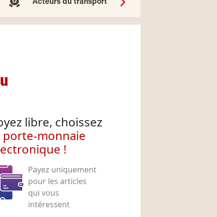
Acteurs du transport
nu
oyez libre, choissez
e porte-monnaie
lectronique !
Payez uniquement
pour les articles
qui vous
intéressent