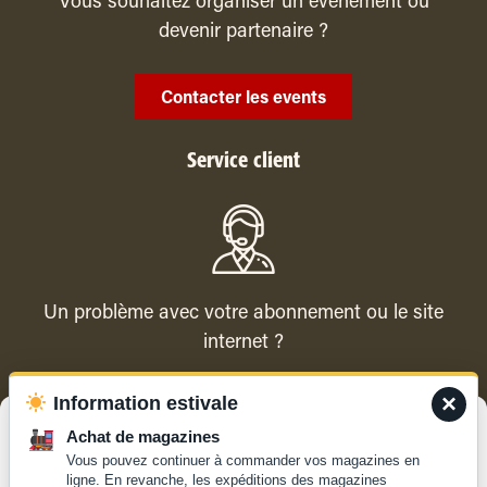
Vous souhaitez organiser un évenement ou
devenir partenaire ?
Contacter les events
Service client
Un problème avec votre abonnement ou le site
internet ?
×
Information estivale
Contacter le service client
Gérer le consentement
Achat de magazines
Vous pouvez continuer à commander vos magazines en
Pour offrir les meilleures expériences, nous utilisons des technologies
ligne. En revanche, les expéditions des magazines
telles que les cookies pour stocker et/ou accéder aux informations des