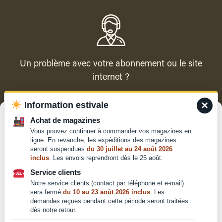
Un problème avec votre abonnement ou le site
internet ?
×
Information estivale
Contacter le service client
Gérer le consentement
Achat de magazines
Vous pouvez continuer à commander vos magazines en
Pour offrir les meilleures expériences, nous utilisons des technologies
ligne. En revanche, les expéditions des magazines
telles que les cookies pour stocker et/ou accéder aux informations des
seront suspendues
du 30 juillet au 24 août 2026
appareils. Le fait de consentir à ces technologies nous permettra de
inclus
. Les envois reprendront dès le 25 août.
traiter des données telles que le comportement de navigation ou les ID
Qui sommes-nous ?
uniques sur ce site. Le fait de ne pas consentir ou de retirer son
Service clients
Mentions légales
consentement peut avoir un effet négatif sur certaines caractéristiques
Notre service clients (contact par téléphone et e-mail)
et fonctions.
Conditions générales de
sera fermé
du 10 au 23 août 2026 inclus
. Les
demandes reçues pendant cette période seront traitées
vente et d'utilisation
dès notre retour.
Politique de
Accepter