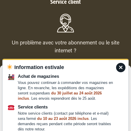
Service client
Un problème avec votre abonnement ou le site
internet ?
×
Information estivale
Contacter le service client
Gérer le consentement
Achat de magazines
Vous pouvez continuer à commander vos magazines en
Pour offrir les meilleures expériences, nous utilisons des technologies
ligne. En revanche, les expéditions des magazines
telles que les cookies pour stocker et/ou accéder aux informations des
seront suspendues
du 30 juillet au 24 août 2026
appareils. Le fait de consentir à ces technologies nous permettra de
inclus
. Les envois reprendront dès le 25 août.
traiter des données telles que le comportement de navigation ou les ID
Qui sommes-nous ?
uniques sur ce site. Le fait de ne pas consentir ou de retirer son
Service clients
Mentions légales
consentement peut avoir un effet négatif sur certaines caractéristiques
Notre service clients (contact par téléphone et e-mail)
et fonctions.
Conditions générales de
sera fermé
du 10 au 23 août 2026 inclus
. Les
demandes reçues pendant cette période seront traitées
vente et d'utilisation
dès notre retour.