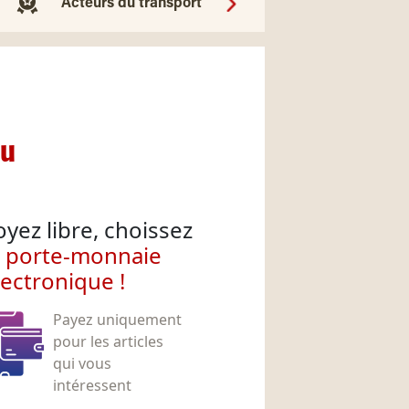
Acteurs du transport
nu
oyez libre, choissez
e porte-monnaie
lectronique !
Payez uniquement
pour les articles
qui vous
intéressent