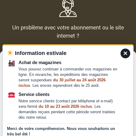
Un problème avec votre abonnement ou le site
internet ?
×
Information estivale
Contacter le service client
Gérer le consentement
Achat de magazines
Vous pouvez continuer à commander vos magazines en
Pour offrir les meilleures expériences, nous utilisons des technologies
ligne. En revanche, les expéditions des magazines
telles que les cookies pour stocker et/ou accéder aux informations des
seront suspendues
du 30 juillet au 24 août 2026
appareils. Le fait de consentir à ces technologies nous permettra de
inclus
. Les envois reprendront dès le 25 août.
traiter des données telles que le comportement de navigation ou les ID
Qui sommes-nous ?
uniques sur ce site. Le fait de ne pas consentir ou de retirer son
Service clients
Mentions légales
consentement peut avoir un effet négatif sur certaines caractéristiques
Notre service clients (contact par téléphone et e-mail)
et fonctions.
Conditions générales de
sera fermé
du 10 au 23 août 2026 inclus
. Les
demandes reçues pendant cette période seront traitées
vente et d'utilisation
dès notre retour.
Politique de
Accepter
confidentialité
Merci de votre compréhension. Nous vous souhaitons un
très bel été !