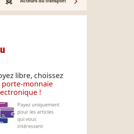
Acteurs du transport
nu
oyez libre, choissez
e porte-monnaie
lectronique !
Payez uniquement
pour les articles
qui vous
intéressent