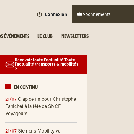
Connexion
Abonnements
S ÉVÉNEMENTS
LE CLUB
NEWSLETTERS
Recevoir toute l’actualité Toute
l'actualité transports & mobilités
>
EN CONTINU
21/07
Clap de fin pour Christophe
Fanichet à la tête de SNCF
Voyageurs
21/07
Siemens Mobility va