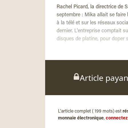
Rachel Picard, la directrice de 
septembre : Mika allait se fair
à la télé et sur les réseaux soc
dernier. L'entreprise comptait 
disques de platine, pour doper 
Article paya
L'article complet ( 199 mots) est
ré
monnaie électronique
,
connectez