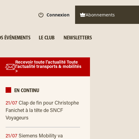
Connexion
Abonnements
S ÉVÉNEMENTS
LE CLUB
NEWSLETTERS
Recevoir toute l’actualité Toute
l'actualité transports & mobilités
>
EN CONTINU
21/07
Clap de fin pour Christophe
Fanichet à la tête de SNCF
Voyageurs
21/07
Siemens Mobility va