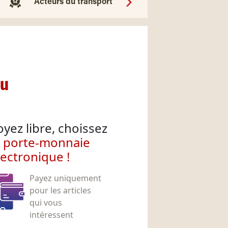
Acteurs du transport
nu
oyez libre, choissez
e porte-monnaie
lectronique !
Payez uniquement
pour les articles
qui vous
intéressent