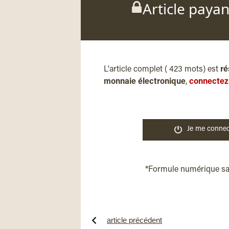
Article paya
L'article complet ( 423 mots) est
ré
monnaie électronique
,
connectez
Je me connec
*Formule numérique s
article précédent