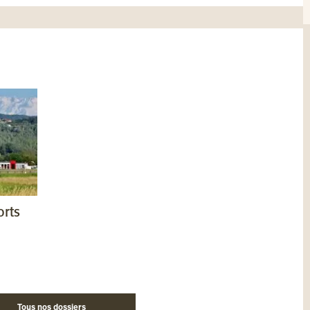
orts
Tous nos dossiers