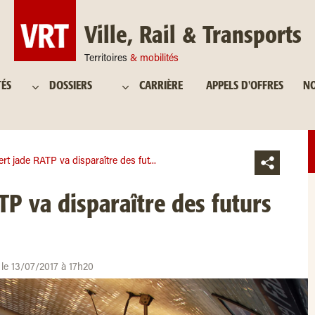
Ville, Rail & Transports
Territoires
& mobilités
TÉS
DOSSIERS
CARRIÈRE
APPELS D'OFFRES
NO
ert jade RATP va disparaître des fut...
TP va disparaître des futurs
r le 13/07/2017 à 17h20