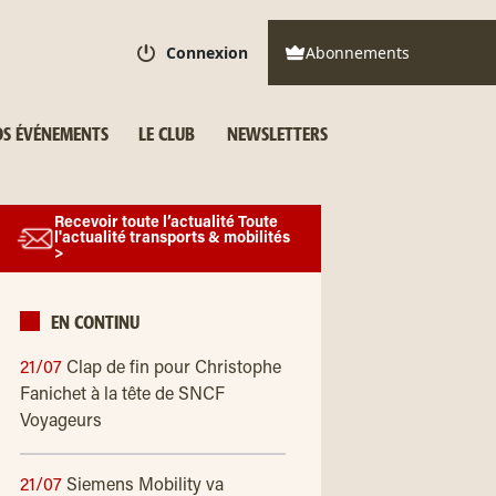
Connexion
Abonnements
S ÉVÉNEMENTS
LE CLUB
NEWSLETTERS
Recevoir toute l’actualité Toute
l'actualité transports & mobilités
>
EN CONTINU
21/07
Clap de fin pour Christophe
Fanichet à la tête de SNCF
Voyageurs
21/07
Siemens Mobility va